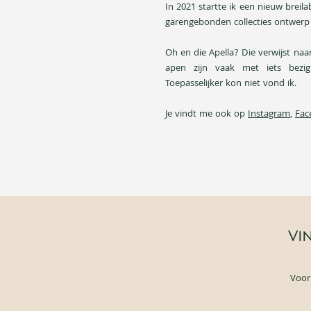
In 2021 startte ik een nieuw breila
garengebonden collecties ontwer
Oh en die Apella? Die verwijst naa
apen zijn vaak met iets bezi
Toepasselijker kon niet vond ik.
Je vindt me ook op
Instagram
,
Fac
Vin
Voo