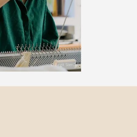
© Birgit Sterckx