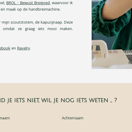
bel,
BROL - Bewust Breigoed
, waarvoor ik
p en maak op de handbreimachine.
r mijn scoutstotem, de kapucijnaap. Deze
g omdat ze graag iets mooi maken.
ebook
en
Ravelry
.
d je iets niet, wil je nog iets weten ... ?
rnaam
Achternaam