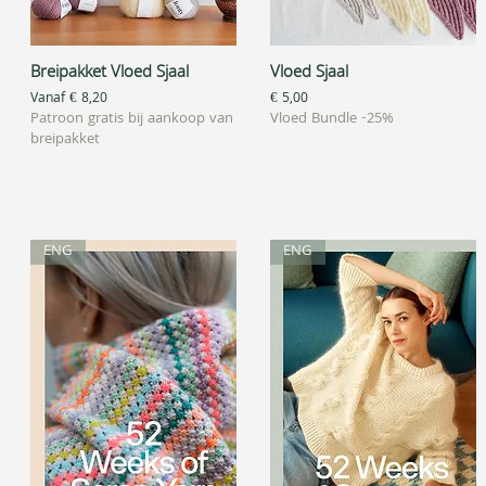
Breipakket Vloed Sjaal
Vloed Sjaal
Snel overzicht
Snel overzicht
Verkoopprijs
Prijs
Vanaf
€ 8,20
€ 5,00
Patroon gratis bij aankoop van
Vloed Bundle -25%
breipakket
ENG
ENG