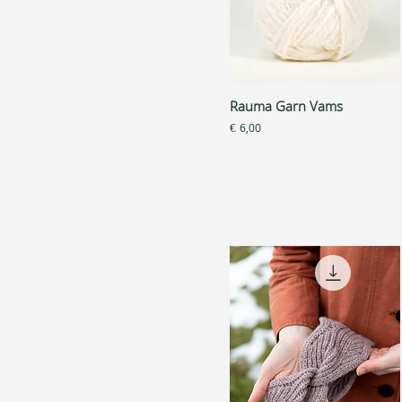
Rauma Garn Vams
Snel overzicht
Prijs
€ 6,00