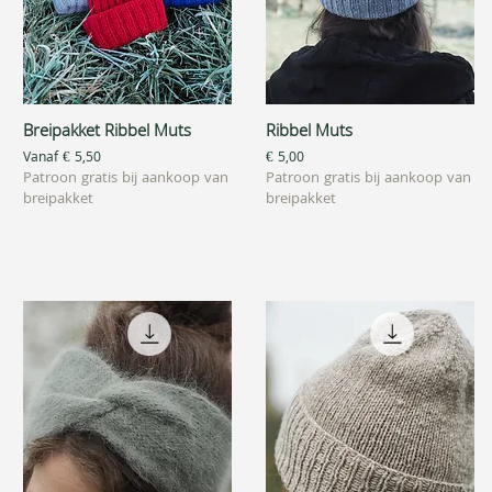
Breipakket Ribbel Muts
Ribbel Muts
Snel overzicht
Snel overzicht
Verkoopprijs
Prijs
Vanaf
€ 5,50
€ 5,00
Patroon gratis bij aankoop van
Patroon gratis bij aankoop van
breipakket
breipakket