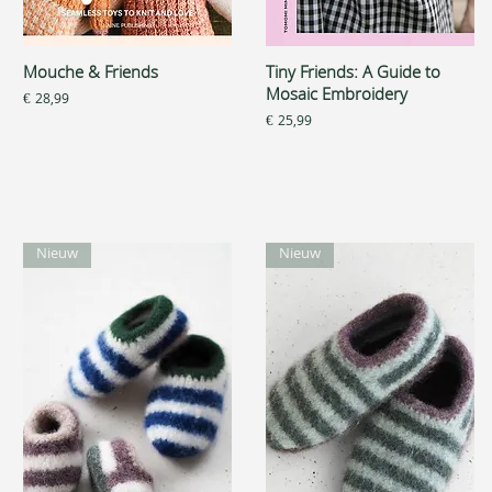
Mouche & Friends
Tiny Friends: A Guide to
Snel overzicht
Snel overzicht
Mosaic Embroidery
Prijs
€ 28,99
Prijs
€ 25,99
Nieuw
Nieuw