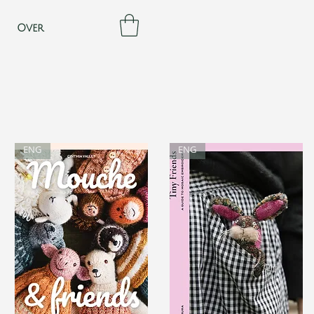
Over
ENG
ENG