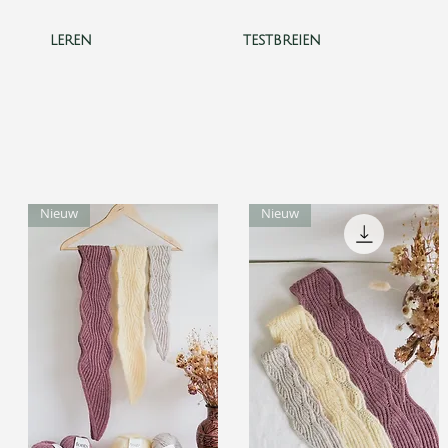
leren
testbreien
Nieuw
Nieuw