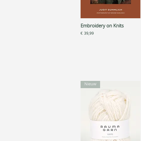
Embroidery on Knits
Snel overzicht
Prijs
€ 39,99
Nieuw