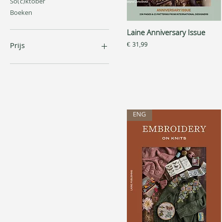
So(c)ktober
Boeken
Laine Anniversary Issue
Snel overzicht
Prijs
€ 31,99
Prijs
€ 0
€ 73
ENG