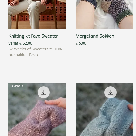
Knitting kit Favo Sweater
Mergelland Sokken
Snel overzicht
Snel overzicht
Verkoopprijs
Prijs
Vanaf
€ 52,00
€ 5,00
52 Weeks of Sweaters = -10%
breipakket Favo
Gratis