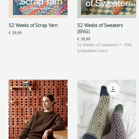
52 Weeks of Scrap Yarn
52 Weeks of Sweaters
Snel overzicht
Snel overzicht
(ENG)
Prijs
€ 39,99
Prijs
€ 39,99
52 Weeks of Sweaters = -10%
breipakket Favo