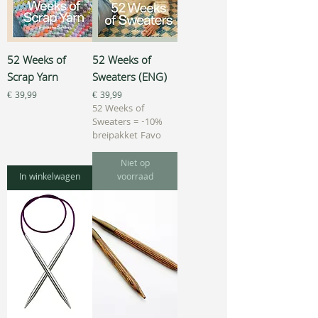
52 Weeks of
52 Weeks of
Scrap Yarn
Sweaters (ENG)
Prijs
Prijs
€ 39,99
€ 39,99
52 Weeks of
Sweaters = -10%
breipakket Favo
Niet op
In winkelwagen
voorraad