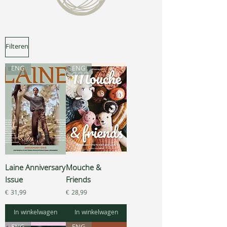
Filteren
ENG
ENG
Laine Anniversary
Mouche &
Issue
Friends
Prijs
Prijs
€ 31,99
€ 28,99
In winkelwagen
In winkelwagen