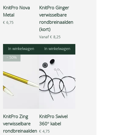
KnitPro Nova
KnitPro Ginger
Metal
verwisselbare
rondbreinaalden
Prijs
€ 6,75
(kort)
Verkoopprijs
Vanaf
€ 8,25
In winkelwagen
In winkelwagen
- 50%
KnitPro Zing
KnitPro Swivel
verwisselbare
360° kabel
rondbreinaalden
Prijs
€ 4,75