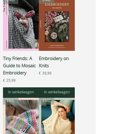
ENG
ENG
Tiny Friends: A
Embroidery on
Guide to Mosaic
Knits
Embroidery
Prijs
€ 39,99
Prijs
€ 25,99
In winkelwagen
In winkelwagen
ENG
ENG