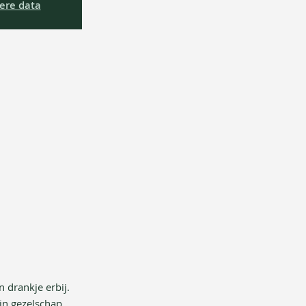
ere data
 drankje erbij. 
 in gezelschap 