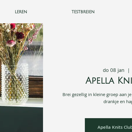
leren
testbreien
do 08 jan
  | 
Apella Kn
Brei gezellig in kleine groep aan j
drankje en hap
Apella Knits Clu