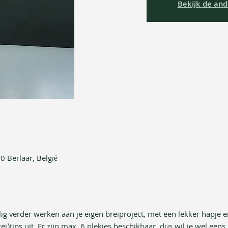
Bekijk de and
0 Berlaar, België
lig verder werken aan je eigen breiproject, met een lekker hapje en
i)tips uit. Er zijn max. 6 plekjes beschikbaar, dus wil je wel eens