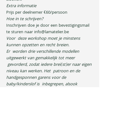
Extra informatie
Prijs per deelnemer €60/persoon
Hoe in te schrijven?
Inschrijven doe je door een bevestigingsmail 
te sturen naar 
info@lamatelier.be
Voor  deze workshop moet je minstens 
kunnen opzetten en recht breien. 
Er  worden drie verschillende modellen 
uitgewerkt van gemakkelijk tot meer 
 gevorderd, zodat iedere brei(st)er naar eigen 
niveau kan werken. Het  patroon en de 
handgesponnen garens voor de 
baby/kinderslof is  inbegrepen, alsook 
warme/koude dranken, een lekkere 
versnapering en veel  gezelligheid. 
Breinaalden mogen zelf meegenomen 
worden (5mm) maar  kunnen ook ter plaatse 
aangekocht worden (€12,50). Na de 
workshop kunnen  er ook extra garens 
worden aangekocht in het atelier om thuis 
verder  mee aan de slag te gaan.