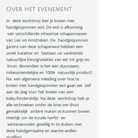
Over het evenement
In  deze workshop leer je breien met 
handgesponnen wol. De wol is afkomstig 
 van verschillende inheemse schapenrassen 
van Lier en omstreken. De  handgesponnen 
garens van deze schapenwol hebben een 
uniek karakter en  bestaan uit variërende 
natuurlijke kleurgradaties van wit tot grijs en 
 bruin. Bovendien is het een duurzaam, 
milieuvriendelijke en 100%  natuurlijk product!
Na  een algemene inleiding over hoe te 
breien met handgesponnen wol gaan we  zelf 
aan de slag voor het breien van een 
baby/kinderslofje. Na deze  workshop heb je 
alle technieken onder de knie om thuis 
gemakkelijk  andere maten te kunnen breien. 
Heerlijk om de koude herfst- en 
 winteravonden gezellig in te duiken met 
deze handgemaakte en warme wollen 
sloeffen!