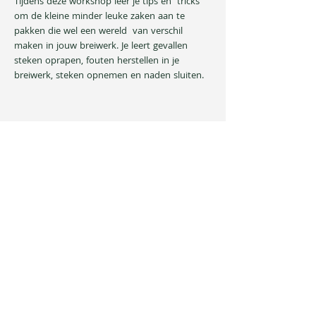
Tijdens deze workshop leer je tips en  tricks 
om de kleine minder leuke zaken aan te 
pakken die wel een wereld  van verschil 
maken in jouw breiwerk. Je leert gevallen 
steken oprapen, fouten herstellen in je 
breiwerk, steken opnemen en naden sluiten.
Deel dit evenement
Privacybeleid
Algemene voorwaarden
Verzenden en leveren