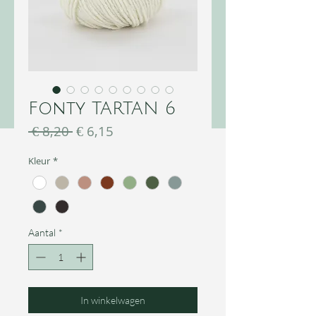
Fonty TARTAN 6
Normale
Verkoopprijs
 € 8,20 
€ 6,15
prijs
Kleur
*
Aantal
*
In winkelwagen