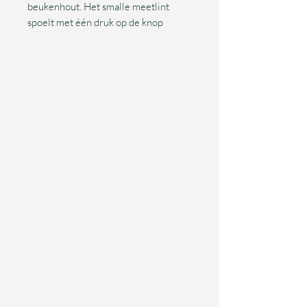
beukenhout. Het smalle meetlint
spoelt met één druk op de knop
soepel terug. De ene kant vermeld de
afmetingen in centimeterm de
andere kant inches. De rolmeter
heeft een diameter van 6.2 cm en het
meetlint zelf is 1,5 meter lang.