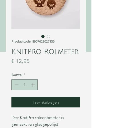
Productcode: 8907628027155
KnitPro Rolmeter
Prijs
€ 12,95
Aantal
*
In winkelwagen
Dez KnitPro rolcentimeter is
gemaakt van gladgepolijst