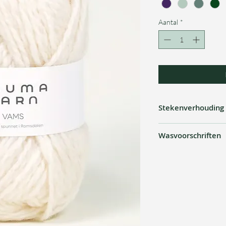
Aantal
*
Stekenverhouding
14 - 16 steken met 
Wasvoorschriften
30º | wolprogramma
plat drogen