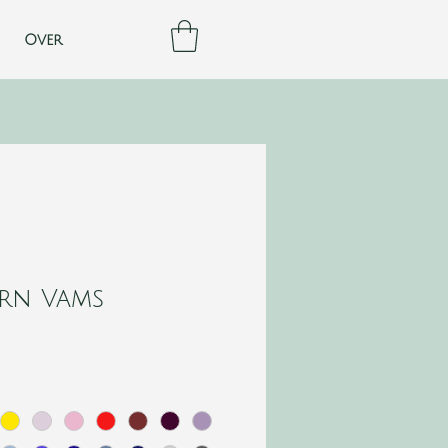
Over
rn Vams