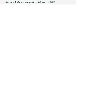
de workshop aangekocht aan -10%. 
Breinaalden (8 mm breinaalden) mogen zelf 
meegenomen worden maar kunnen ook mee 
aangekocht worden.
Deel dit evenement
Privacybeleid
Algemene voorwaarden
Verzenden en leveren
Contact